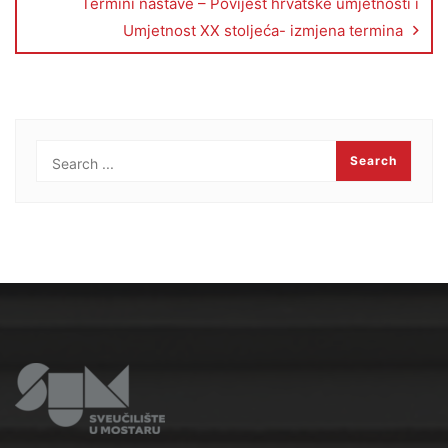
Termini nastave – Povijest hrvatske umjetnosti i
Umjetnost XX stoljeća- izmjena termina