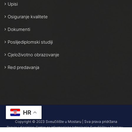
Upisi
Osiguranje kvalitete
Dokumenti
Poslijediplomski studiji
Cjeloživotno obrazovanje
Red predavanja
HR
Copyright © 2023 Sveučilište u Mostaru | Sva prava pridržana
Razvio i dizajnirao Centar za informacijske tehnologije Sveučilišta u Mostaru –