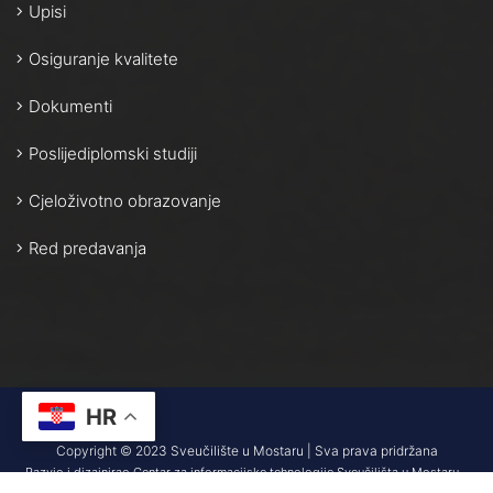
Upisi
Osiguranje kvalitete
Dokumenti
Poslijediplomski studiji
Cjeloživotno obrazovanje
Red predavanja
HR
Copyright © 2023 Sveučilište u Mostaru | Sva prava pridržana
Razvio i dizajnirao Centar za informacijske tehnologije Sveučilišta u Mostaru –