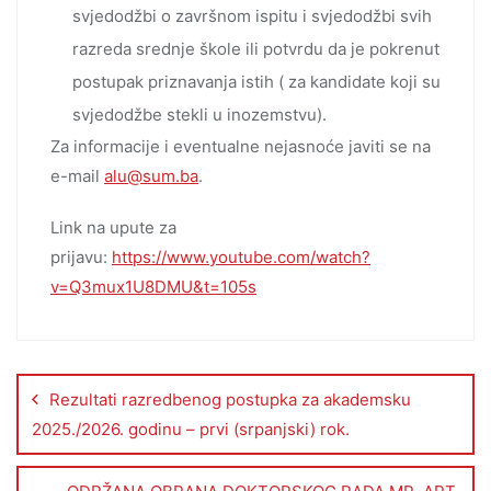
svjedodžbi o završnom ispitu i svjedodžbi svih
razreda srednje škole ili potvrdu da je pokrenut
postupak priznavanja istih ( za kandidate koji su
svjedodžbe stekli u inozemstvu).
Za informacije i eventualne nejasnoće javiti se na
e-mail
alu@sum.ba
.
Link na upute za
prijavu:
https://www.youtube.com/watch?
v=Q3mux1U8DMU&t=105s
Rezultati razredbenog postupka za akademsku
2025./2026. godinu – prvi (srpanjski) rok.