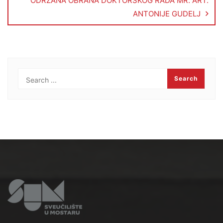
ODRŽANA OBRANA DOKTORSKOG RADA MR. ART.
ANTONIJE GUDELJ