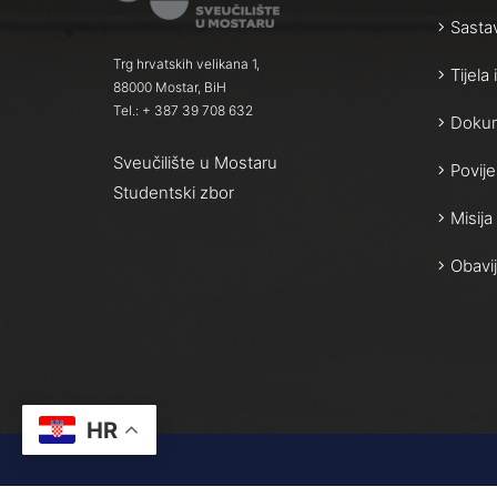
Sasta
Trg hrvatskih velikana 1,
Tijela
88000 Mostar, BiH
Tel.: + 387 39 708 632
Dokum
Sveučilište u Mostaru
Povije
Studentski zbor
Misija 
Obavij
HR