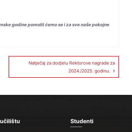
mske godine pomolit ćemo se i za sve naše pokojne
Natječaj za dodjelu Rektorove nagrade za
2024./2025. godinu.
učilištu
Studenti