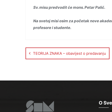
Sv. misu predvodit će mons. Petar Palić.
Na svetoj misi osim za početak nove akade
profesore i studente.
TEORIJA ZNAKA – obavijest o predavanju
O Sve