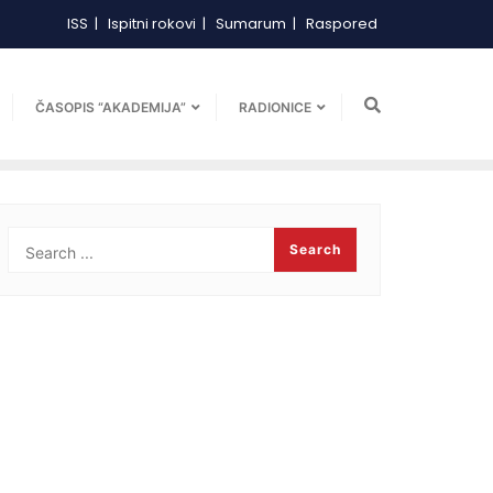
ISS
Ispitni rokovi
Sumarum
Raspored
ČASOPIS “AKADEMIJA”
RADIONICE