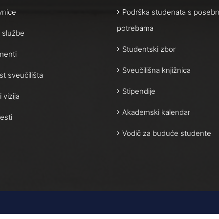
vnice
Podrška studenata s poseb
potrebama
 i službe
Studentski zbor
enti
Sveučilišna knjižnica
st sveučilišta
Stipendije
i vizija
Akademski kalendar
esti
Vodič za buduće studente