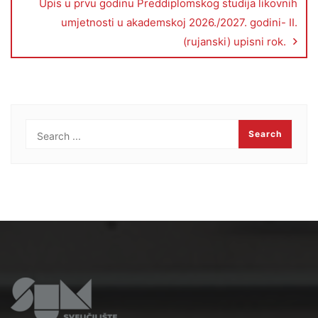
Upis u prvu godinu Preddiplomskog studija likovnih
umjetnosti u akademskoj 2026./2027. godini- II.
(rujanski) upisni rok.