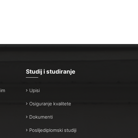
Studij i studiranje
nim
Upisi
Osiguranje kvalitete
Dokumenti
Poslijediplomski studiji