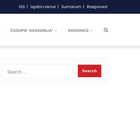
ISS
Ispitni rokovi
Sumarum
Raspored
ČASOPIS “AKADEMIJA”
RADIONICE