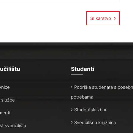
Slikarstvo
učilištu
Studenti
vnice
Podrška studenata s poseb
potrebama
 i službe
Studentski zbor
enti
Sveučilišna knjižnica
st sveučilišta