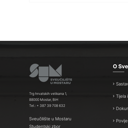
O Sve
Sasta
Trg hrvatskih velikana 1,
Tijela
88000 Mostar, BiH
Tel.: + 387 39 708 632
Dokum
Sveučilište u Mostaru
Povije
Studentski zbor