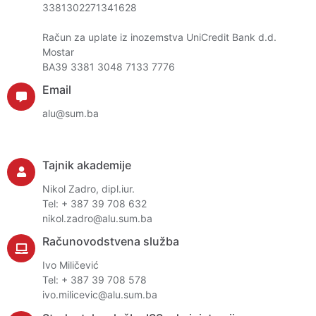
3381302271341628
Račun za uplate iz inozemstva UniCredit Bank d.d.
Mostar
BA39 3381 3048 7133 7776
Email
alu@sum.ba
Tajnik akademije
Nikol Zadro, dipl.iur.
Tel: + 387 39 708 632
nikol.zadro@alu.sum.ba
Računovodstvena služba
Ivo Miličević
Tel: + 387 39 708 578
ivo.milicevic@alu.sum.ba