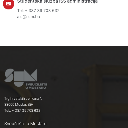
Studentska služba ISS administracija
Tel: + 387 39 708 632
alu@sum.ba
Trg hrvatskih velikana 1,
88000 Mostar, BiH
Tel.: + 387 39 708 632
Sveučilište u Mostaru