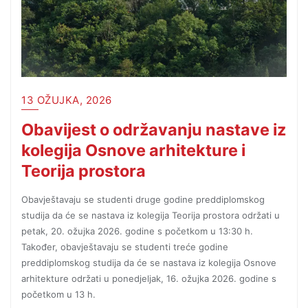
13 OŽUJKA, 2026
Obavijest o održavanju nastave iz
kolegija Osnove arhitekture i
Teorija prostora
Obavještavaju se studenti druge godine preddiplomskog
studija da će se nastava iz kolegija Teorija prostora održati u
petak, 20. ožujka 2026. godine s početkom u 13:30 h.
Također, obavještavaju se studenti treće godine
preddiplomskog studija da će se nastava iz kolegija Osnove
arhitekture održati u ponedjeljak, 16. ožujka 2026. godine s
početkom u 13 h.