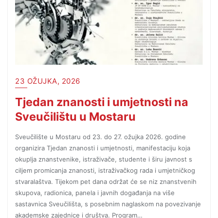
23 OŽUJKA, 2026
Tjedan znanosti i umjetnosti na
Sveučilištu u Mostaru
Sveučilište u Mostaru od 23. do 27. ožujka 2026. godine
organizira Tjedan znanosti i umjetnosti, manifestaciju koja
okuplja znanstvenike, istraživače, studente i širu javnost s
ciljem promicanja znanosti, istraživačkog rada i umjetničkog
stvaralaštva. Tijekom pet dana održat će se niz znanstvenih
skupova, radionica, panela i javnih događanja na više
sastavnica Sveučilišta, s posebnim naglaskom na povezivanje
akademske zajednice i društva. Program…