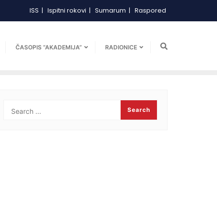
ISS
Ispitni rokovi
Sumarum
Raspored
ČASOPIS “AKADEMIJA”
RADIONICE