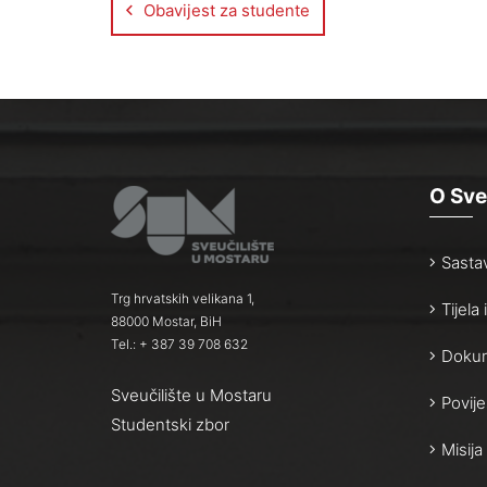
Obavijest za studente
O Sve
Sasta
Trg hrvatskih velikana 1,
Tijela
88000 Mostar, BiH
Tel.: + 387 39 708 632
Dokum
Sveučilište u Mostaru
Povije
Studentski zbor
Misija 