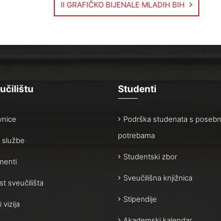
II GRAFIČKO BIJENALE MLADIH BIH
učilištu
Studenti
vnice
Podrška studenata s poseb
potrebama
 i službe
Studentski zbor
enti
Sveučilišna knjižnica
st sveučilišta
Stipendije
i vizija
Akademski kalendar