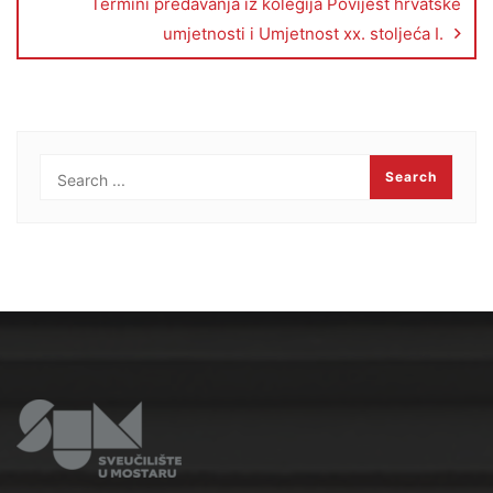
Termini predavanja iz kolegija Povijest hrvatske
umjetnosti i Umjetnost xx. stoljeća I.