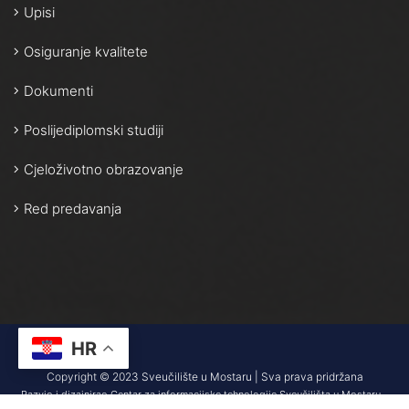
Upisi
Osiguranje kvalitete
Dokumenti
Poslijediplomski studiji
Cjeloživotno obrazovanje
Red predavanja
HR
Copyright © 2023 Sveučilište u Mostaru | Sva prava pridržana
Razvio i dizajnirao Centar za informacijske tehnologije Sveučilišta u Mostaru –