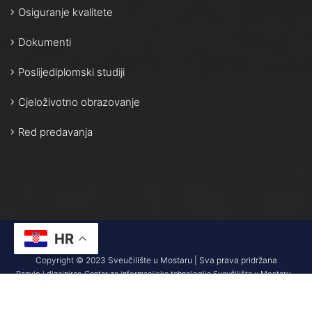
Osiguranje kvalitete
Dokumenti
Poslijediplomski studiji
Cjeloživotno obrazovanje
Red predavanja
HR
Copyright © 2023 Sveučilište u Mostaru | Sva prava pridržana
Razvio i dizajnirao Centar za informacijske tehnologije Sveučilišta u Mostaru –
SUMIT