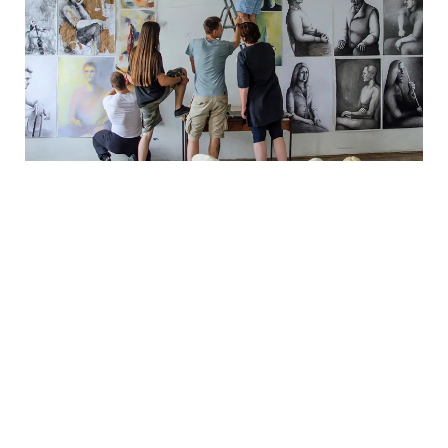
Akademski stupanj (ili titula) koji se
stječe završetkom studija
Prvostupnik slikarstva
Uvjeti upisa na preddiplomski studij i