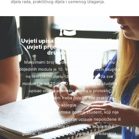
dijela rada, praktičnog dijela i usmenog izlaganja.
Uvjeti upisa na višu godinu studija i
uvjeti prijenosa ECTS bodova s
drugih fakulteta
Maksimalni broj studenata na praktičnom dijelu
pojedinih modula je 10. Veličine studentskih skupina
na teorijskom dijelu (zajednički kolegiji za sve
module) je od 20 do 30 studenata. Da bi student
upisao višu akademsku godinu u protekloj
akademskoj godini treba položiti sve praktične
kolegije.
Pri upisu nove akademske godine student, koji nije
položio sve predmete, najprije upisuje nepoložene ili
neupisane predmete iz prethodne akademske
godine. Student je obvezan pohađati predavanja,