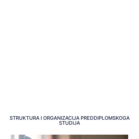
trajanje studija
Preddiplomski sveučilišni studij likovnih umjetnosti
organizira se u trajanju od 6 semestara tijekom kojih
studenti trebaju osvojiti 180 ECTS bodova. Uvjeti upisa na
studij su završena četverogodišnja srednja škola i položen
razredbeni ispit. Kandidati su dužni uz prijavu, osim
propisane dokumentacije, predati mapu (tvrdih korica
formata 70x100 cm) s minimalno tridesetak radova
slobodne tematike u boji i crtežu. Nakon pregleda mapa
objavljuje se popis kandidata koji pristupaju prijemnom
ispitu.
STRUKTURA I ORGANIZACIJA PREDDIPLOMSKOGA
STUDIJA