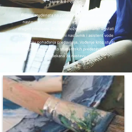
seminare i vježbe.
Prijavu studenata na pohađanje nastave ovjerava
nastavnik prvim potpisom, a potvrdu pohađanja
drugim potpisom. Student može maksimalno izostati
s 20% nastave. Predmetni nastavnik i asistent vode
evidenciju pohađanja predavanja. Vođenje kroz studij
organizira se preko studentskih predstavnika i
prodekana za nastavu.