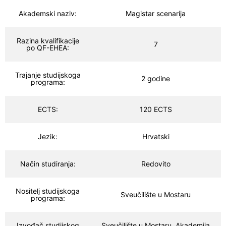
Akademski naziv:
Magistar scenarija
Razina kvalifikacije
7
po QF-EHEA:
Trajanje studijskoga
2 godine
programa:
ECTS:
120 ECTS
Jezik:
Hrvatski
Način studiranja:
Redovito
Nositelj studijskoga
Sveučilište u Mostaru
programa:
Izvođač studijskog
Sveučilište u Mostaru, Akademija