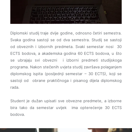
Diplomski studij traje dvije godine, odnosno četiri semestra.
Svaka godina sastoji se od dva semestra. Studij se sastoji
od obveznih i izbornih predmeta. Svaki semestar nosi 30
ECTS bodova, a akademska godina 60 ECTS bodova, u što
se ubrajaju svi obvezni i izborni predmeti studijskoga
programa. Nakon stečenih uvjeta studij završava polaganjem
diplomskog ispita (posljednji semestar – 30 ECTS), koji se
sastoji od obrane praktičnoga i pisanog dijela diplomskog
rada.
Student je dužan upisati sve obvezne predmete, a izborne
bira tako da semestar uvijek ima opterećenje 30 ECTS
bodova.