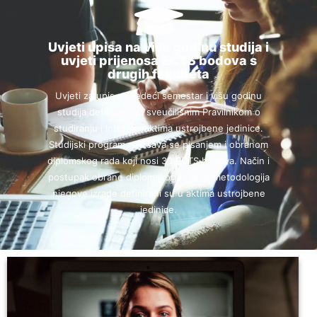
Uvjeti upisa na višu godinu studija i
uvjeti prijenosa ECTS bodova s
drugih fakulteta
Uvjeti za upis u sljedeći semestar i višu godinu
studija definirani su sveučilišnim Pravilnikom o
studiranju i internim aktima ustrojbene jedinice.
Studijski program završava se pisanjem i obranom
diplomskog rada koji nosi 30 ECTS bodova. Način i
postupak obrane diplomskog rada te metodologija
njegove izrade definirani su u aktima ustrojbene
jedinice.