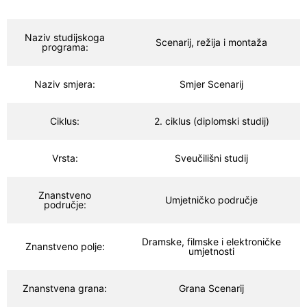
Naziv studijskoga
Scenarij, režija i montaža
programa:
Naziv smjera:
Smjer Scenarij
Ciklus:
2. ciklus (diplomski studij)
Vrsta:
Sveučilišni studij
Znanstveno
Umjetničko područje
područje:
Dramske, filmske i elektroničke
Znanstveno polje:
umjetnosti
Znanstvena grana:
Grana Scenarij