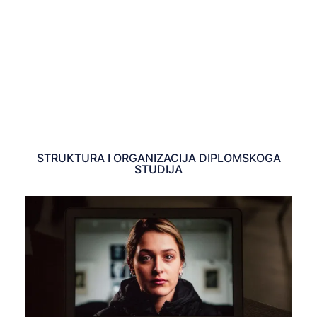
studija kojeg su završili. Također se mogu upisati i
studenti koji su završili neki drugi diplomski studij iz
područja koja su prethodno naznačena, uz iste uvjete koji
su nabrojani za studente koji su završili preddiplomski
studij.
STRUKTURA I ORGANIZACIJA DIPLOMSKOGA
STUDIJA