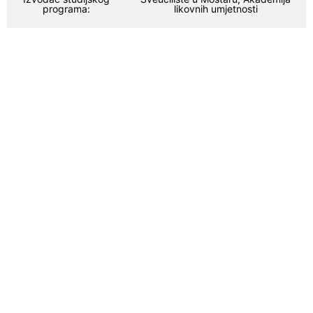
programa:
likovnih umjetnosti
Akademski stupanj (ili titula) koji se
stječe završetkom studija
Magistar scenarija
Uvjeti upisa na diplomski smjer "Scenarij
"i trajanje studija
Diplomski smjer „Scenarij“ organizira se u trajanju od četiri
semestra tijekom kojih studenti trebaju osvojiti 120 ECTS
bodova. Za upis na prvu godinu mogu kandidirati