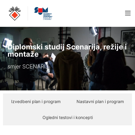
Diplomski studij Scenarija, režije i
montaže
smjer SCENARIJ
Izvedbeni plan i program
Nastavni plan i program
Ogledni testovi i koncepti